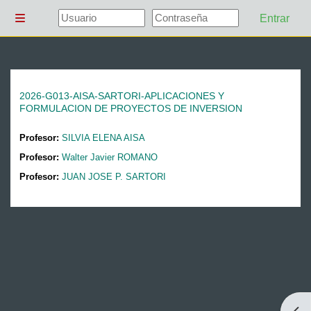
Salta al contenido principal
Entrar
Panel lateral
2026-G013-AISA-SARTORI-APLICACIONES Y
FORMULACION DE PROYECTOS DE INVERSION
Profesor:
SILVIA ELENA AISA
Profesor:
Walter Javier ROMANO
Profesor:
JUAN JOSE P. SARTORI