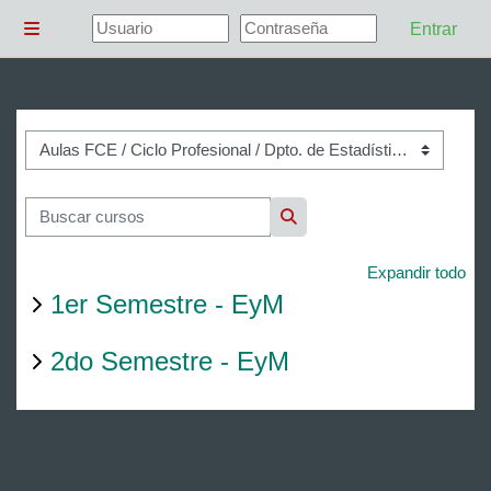
Salta al contenido principal
Entrar
Panel lateral
Categorías
Buscar cursos
Buscar cursos
Expandir todo
1er Semestre - EyM
2do Semestre - EyM